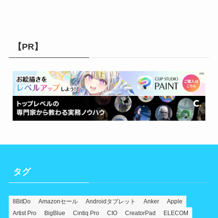
【PR】
タグ
8BitDo
Amazonセール
Androidタブレット
Anker
Apple
Artist Pro
BigBlue
Cintiq Pro
CIO
CreatorPad
ELECOM