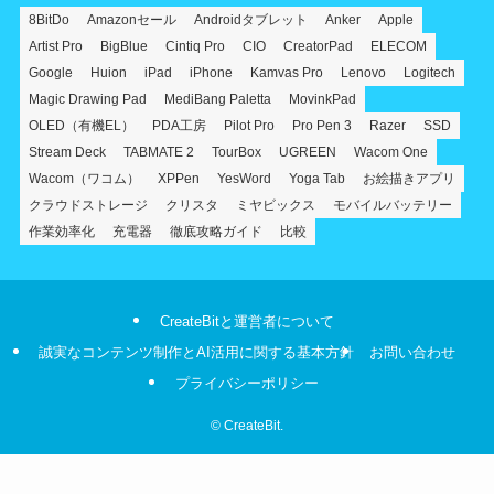
8BitDo
Amazonセール
Androidタブレット
Anker
Apple
Artist Pro
BigBlue
Cintiq Pro
CIO
CreatorPad
ELECOM
Google
Huion
iPad
iPhone
Kamvas Pro
Lenovo
Logitech
Magic Drawing Pad
MediBang Paletta
MovinkPad
OLED（有機EL）
PDA工房
Pilot Pro
Pro Pen 3
Razer
SSD
Stream Deck
TABMATE 2
TourBox
UGREEN
Wacom One
Wacom（ワコム）
XPPen
YesWord
Yoga Tab
お絵描きアプリ
クラウドストレージ
クリスタ
ミヤビックス
モバイルバッテリー
作業効率化
充電器
徹底攻略ガイド
比較
CreateBitと運営者について
誠実なコンテンツ制作とAI活用に関する基本方針
お問い合わせ
プライバシーポリシー
©
CreateBit.