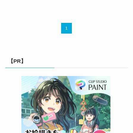
1
【PR】