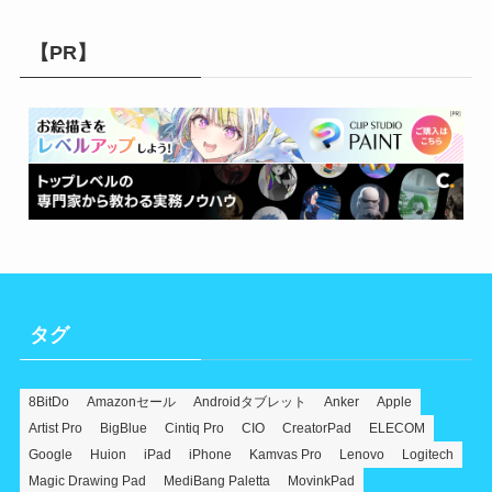
【PR】
タグ
8BitDo
Amazonセール
Androidタブレット
Anker
Apple
Artist Pro
BigBlue
Cintiq Pro
CIO
CreatorPad
ELECOM
Google
Huion
iPad
iPhone
Kamvas Pro
Lenovo
Logitech
Magic Drawing Pad
MediBang Paletta
MovinkPad