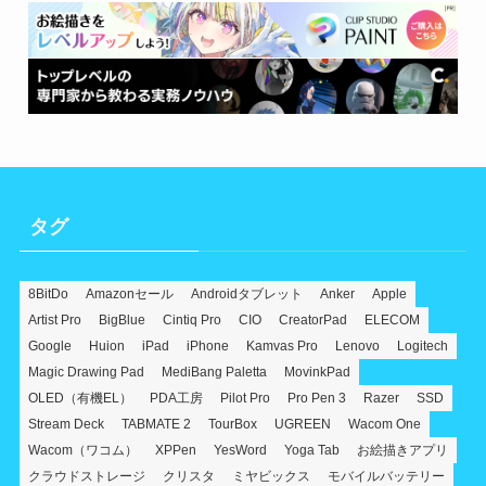
タグ
8BitDo
Amazonセール
Androidタブレット
Anker
Apple
Artist Pro
BigBlue
Cintiq Pro
CIO
CreatorPad
ELECOM
Google
Huion
iPad
iPhone
Kamvas Pro
Lenovo
Logitech
Magic Drawing Pad
MediBang Paletta
MovinkPad
OLED（有機EL）
PDA工房
Pilot Pro
Pro Pen 3
Razer
SSD
Stream Deck
TABMATE 2
TourBox
UGREEN
Wacom One
Wacom（ワコム）
XPPen
YesWord
Yoga Tab
お絵描きアプリ
クラウドストレージ
クリスタ
ミヤビックス
モバイルバッテリー