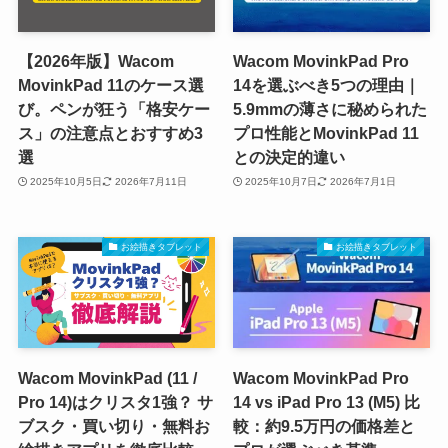
【2026年版】Wacom
Wacom MovinkPad Pro
MovinkPad 11のケース選
14を選ぶべき5つの理由｜
び。ペンが狂う「格安ケー
5.9mmの薄さに秘められた
ス」の注意点とおすすめ3
プロ性能とMovinkPad 11
選
との決定的違い
2025年10月5日
2026年7月11日
2025年10月7日
2026年7月1日
お絵描きタブレット
お絵描きタブレット
Wacom MovinkPad (11 /
Wacom MovinkPad Pro
Pro 14)はクリスタ1強？ サ
14 vs iPad Pro 13 (M5) 比
ブスク・買い切り・無料お
較：約9.5万円の価格差と