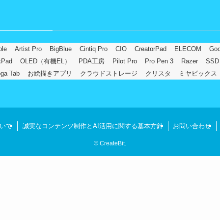
ple
Artist Pro
BigBlue
Cintiq Pro
CIO
CreatorPad
ELECOM
Goo
kPad
OLED（有機EL）
PDA工房
Pilot Pro
Pro Pen 3
Razer
SSD
ga Tab
お絵描きアプリ
クラウドストレージ
クリスタ
ミヤビックス
ついて
誠実なコンテンツ制作とAI活用に関する基本方針
お問い合わせ
©
CreateBit.