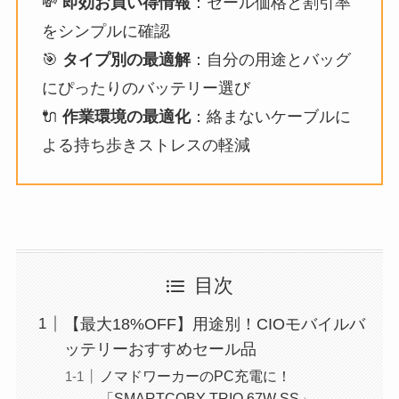
💸
即効お買い得情報
：セール価格と割引率
をシンプルに確認
🎯
タイプ別の最適解
：自分の用途とバッグ
にぴったりのバッテリー選び
🔌
作業環境の最適化
：絡まないケーブルに
よる持ち歩きストレスの軽減
目次
【最大18%OFF】用途別！CIOモバイルバ
ッテリーおすすめセール品
ノマドワーカーのPC充電に！
「SMARTCOBY TRIO 67W SS」