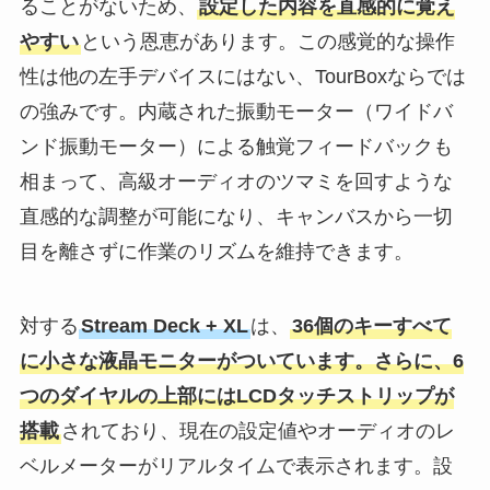
ることがないため、
設定した内容を直感的に覚え
やすい
という恩恵があります。この感覚的な操作
性は他の左手デバイスにはない、TourBoxならでは
の強みです。内蔵された振動モーター（ワイドバ
ンド振動モーター）による触覚フィードバックも
相まって、高級オーディオのツマミを回すような
直感的な調整が可能になり、キャンバスから一切
目を離さずに作業のリズムを維持できます。
対する
Stream Deck + XL
は、
36個のキーすべて
に小さな液晶モニターがついています。さらに、6
つのダイヤルの上部にはLCDタッチストリップが
搭載
されており、現在の設定値やオーディオのレ
ベルメーターがリアルタイムで表示されます。設