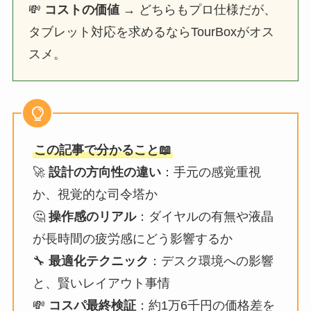
💸
コストの価値
→ どちらもプロ仕様だが、
タブレット対応を求めるならTourBoxがオス
スメ。
この記事で分かること📖
🚀
設計の方向性の違い
：手元の感覚重視
か、視覚的な司令塔か
🤔
操作感のリアル
：ダイヤルの有無や液晶
が長時間の疲労感にどう影響するか
🔧
最適化テクニック
：デスク環境への影響
と、賢いレイアウト事情
💸
コスパ最終検証
：約1万6千円の価格差を