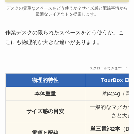
デスクの貴重なスペースをどう使うか？サイズ感と配線事情から
最適なレイアウトを提案します。
作業デスクの限られたスペースをどう使うか。こ
こにも物理的な大きな違いがあります。
スクロールできます
物理的特性
TourBox Elit
本体重量
約424g（電
一般的なマグカッ
サイズ感の目安
さと大き
単三電池2本
（Blu
電源と配線