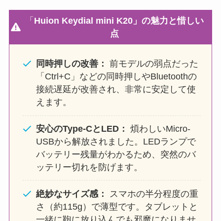
「
Huion Keydial mini K20」の魅力と惜しい
点
同時押しの改善：
前モデルの弱点だった
「Ctrl+C」などの同時押しやBluetoothの
接続遅延が改善され、非常に安定して使
えます。
安心のType-CとLED：
煩わしいMicro-
USBから解放されました。LEDランプで
バッテリー残量がわかるため、突然のバ
ッテリー切れを防げます。
絶妙なサイズ感：
スマホの半分程度の重
さ（約115g）で薄型です。タブレットと
一緒に鞄に放り込んでも邪魔になりませ