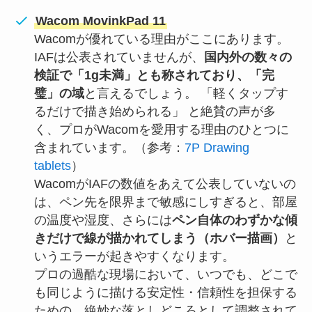
Wacom MovinkPad 11
Wacomが優れている理由がここにあります。
IAFは公表されていませんが、
国内外の数々の
検証で「1g未満」とも称されており、「完
璧」の域
と言えるでしょう。 「軽くタップす
るだけで描き始められる」 と絶賛の声が多
く、プロがWacomを愛用する理由のひとつに
含まれています。（参考：
7P Drawing
tablets
）
WacomがIAFの数値をあえて公表していないの
は、ペン先を限界まで敏感にしすぎると、部屋
の温度や湿度、さらには
ペン自体のわずかな傾
きだけで線が描かれてしまう（ホバー描画）
と
いうエラーが起きやすくなります。
プロの過酷な現場において、いつでも、どこで
も同じように描ける安定性・信頼性を担保する
ための、絶妙な落としどころとして調整されて