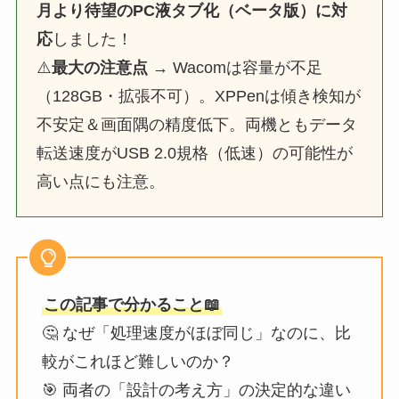
月より
待望のPC液タブ化（ベータ版）に対
応
しました！
⚠️
最大の注意点
→ Wacomは容量が不足
（128GB・拡張不可）。XPPenは傾き検知が
不安定＆画面隅の精度低下。両機ともデータ
転送速度がUSB 2.0規格（低速）の可能性が
高い点にも注意。
この記事で分かること📖
🤔 なぜ「処理速度がほぼ同じ」なのに、比
較がこれほど難しいのか？
🎯 両者の「設計の考え方」の決定的な違い