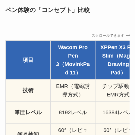
ペン体験の「コンセプト」比較
スクロールできます
Wacom Pro
XPPen X3 Pr
Pen
Slim（Magic
項目
3（MovinkPa
Drawing
d 11）
Pad）
EMR（電磁誘
チップ駆動 &
技術
導方式）
EMR方式
筆圧レベル
8192レベル
16384レベル
60°（レビュ
60°（レビュ
傾き検知