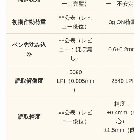
ー：完璧）
ー：不安定）
非公表（レビ
初期作動荷重
3g ON荷重
ュー優位）
非公表（レビ
ペン先沈み込
ュー：ほぼ無
0.6±0.2mm
み
し）
5080
読取解像度
LPI（0.005mm
2540 LPI
）
精度：
非公表（レビ
±0.4mm（中
読取精度
ュー優位）
心）,
±1.5mm（隅