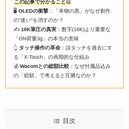
この記事で分かること
📖
🖥️
OLEDの衝撃
：「本物の黒」がなぜ創作
の”迷い”を消すのか？
✍️
16K筆圧の真実
：数字(16K)より重要な
「ON荷重3g」の本当の意味
👆
タッチ操作の革命
：誤タッチを過去にす
る「X-Touch」の画期的な仕組み
💰
Wacomとの総額比較
：なぜ付属品込み
の「総額」で考えると圧勝なのか？
目次